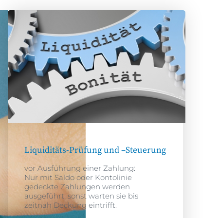
Liquiditäts-Prüfung und –Steuerung
vor Ausführung einer Zahlung:
Nur mit Saldo oder Kontolinie
gedeckte Zahlungen werden
ausgeführt, sonst warten sie bis
zeitnah Deckung eintrifft.