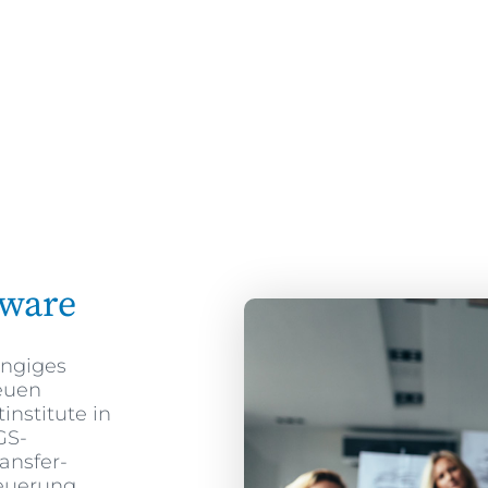
ware
ängiges
euen
institute in
GS-
ansfer-
teuerung